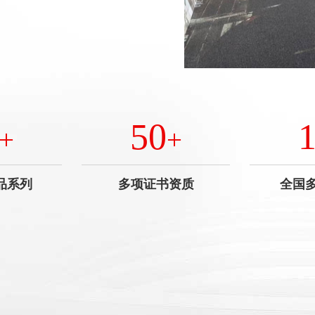
50
+
+
品系列
多项证书资质
全国