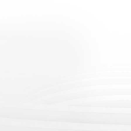
HN）DU24KP 24500
色激光工程投影···
数：品牌：迪恒（DHN）型
24KP投影技术： 3LCD显示
3×1.0" 液晶芯片分辨率：
迪恒（DHN）DU16K
1920×1200）中心亮···...