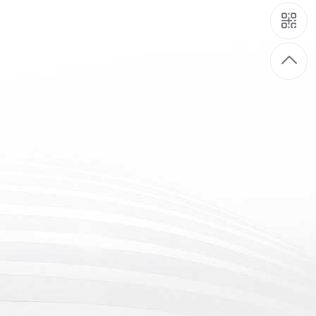
 15500 流明激光工程投影机
3
4
5