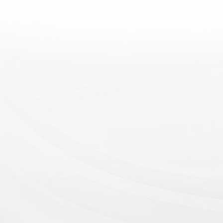
类型：MCL复合式激光光源 光源寿
命：20000小时+ 亮度···...
迪恒（D
流明双
主要参
号： DU
芯片： 
WUXGA（