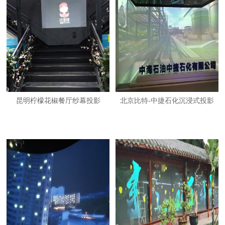
昆明柠檬花椒餐厅纱幕投影
北京比特-中捷石化沉浸式投影